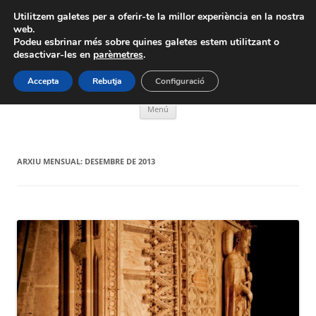
Vés
al
Utilitzem galetes per a oferir-te la millor experiència en la nostra
Blog del Mas de Serra.
contingut
web.
Podeu esbrinar més sobre quines galetes estem utilitzant o
desactivar-les en
parèmetres
.
Turisme Rural – Agroturisme – Residència Casa de Pagès –
Calçotades
Accepta
Rebutja
Configuració
Menú
ARXIU MENSUAL:
DESEMBRE DE 2013