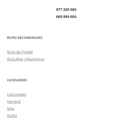
977 269 065
669 984 604
RUTES RECOMANADES
Ruta de Poblet
Ruta Mar i Muntanya
CATEGORIES
Calçotades
General
Mas
Rutes