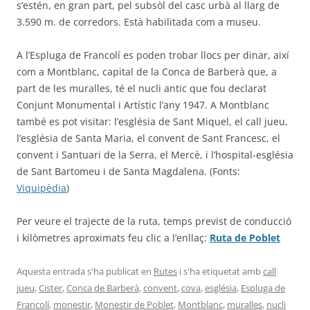
s’estén, en gran part, pel subsòl del casc urbà al llarg de
3.590 m. de corredors. Està habilitada com a museu.
A l’Espluga de Francolí es poden trobar llocs per dinar, així
com a Montblanc, capital de la Conca de Barberà que, a
part de les muralles, té el nucli antic que fou declarat
Conjunt Monumental i Artístic l’any 1947. A Montblanc
també es pot visitar: l’església de Sant Miquel, el call jueu,
l’església de Santa Maria, el convent de Sant Francesc, el
convent i Santuari de la Serra, el Mercè, i l’hospital-església
de Sant Bartomeu i de Santa Magdalena. (Fonts:
Viquipèdia
)
Per veure el trajecte de la ruta, temps previst de conducció
i kilòmetres aproximats feu clic a l’enllaç:
Ruta de Poblet
Aquesta entrada s'ha publicat en
Rutes
i s'ha etiquetat amb
call
jueu
,
Cister
,
Conca de Barberà
,
convent
,
cova
,
església
,
Espluga de
Francolí
,
monestir
,
Monestir de Poblet
,
Montblanc
,
muralles
,
nucli