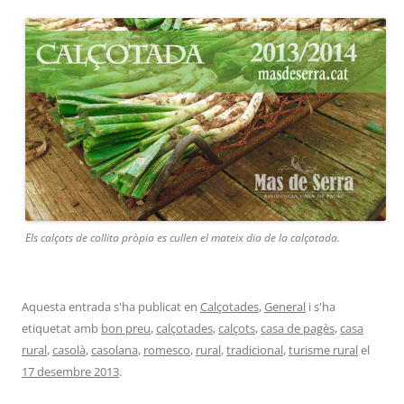
Els calçots de collita pròpia es cullen el mateix dia de la calçotada.
Aquesta entrada s'ha publicat en
Calçotades
,
General
i s'ha
etiquetat amb
bon preu
,
calçotades
,
calçots
,
casa de pagès
,
casa
rural
,
casolà
,
casolana
,
romesco
,
rural
,
tradicional
,
turisme rural
el
17 desembre 2013
.